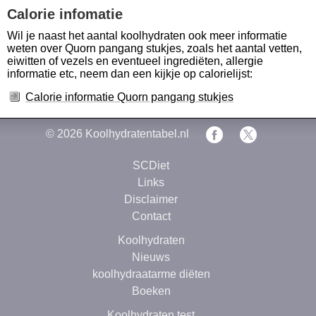
Calorie infomatie
Wil je naast het aantal koolhydraten ook meer informatie
weten over Quorn pangang stukjes, zoals het aantal vetten,
eiwitten of vezels en eventueel ingrediëten, allergie
informatie etc, neem dan een kijkje op calorielijst:
Calorie informatie Quorn pangang stukjes
© 2026
Koolhydratentabel.nl
SCDiet
Links
Disclaimer
Contact
Koolhydraten
Nieuws
koolhydraatarme diëten
Boeken
Koolhydraten test