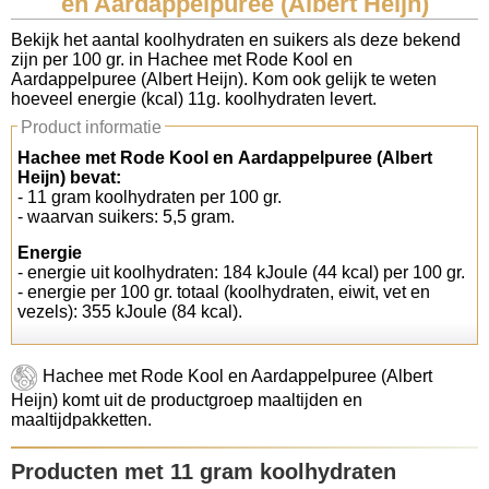
en Aardappelpuree (Albert Heijn)
Koolhydraten tellen
Bekijk het aantal koolhydraten en suikers als deze bekend
zijn per 100 gr. in Hachee met Rode Kool en
Aardappelpuree (Albert Heijn). Kom ook gelijk te weten
Links
hoeveel energie (kcal) 11g. koolhydraten levert.
Product informatie
Hachee met Rode Kool en Aardappelpuree (Albert
Heijn) bevat:
- 11 gram koolhydraten per 100 gr.
- waarvan suikers: 5,5 gram.
Energie
- energie uit koolhydraten: 184 kJoule (44 kcal) per 100 gr.
- energie per 100 gr. totaal (koolhydraten, eiwit, vet en
vezels): 355 kJoule (84 kcal).
Hachee met Rode Kool en Aardappelpuree (Albert
Heijn) komt uit de productgroep maaltijden en
maaltijdpakketten.
Producten met 11 gram koolhydraten