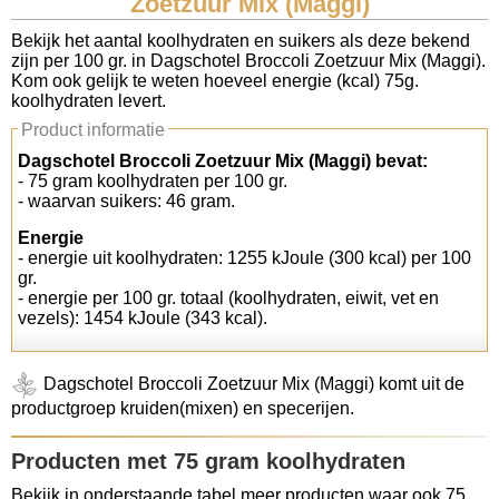
Zoetzuur Mix (Maggi)
Koolhydraten tellen
Bekijk het aantal koolhydraten en suikers als deze bekend
zijn per 100 gr. in Dagschotel Broccoli Zoetzuur Mix (Maggi).
Kom ook gelijk te weten hoeveel energie (kcal) 75g.
Links
koolhydraten levert.
Product informatie
Dagschotel Broccoli Zoetzuur Mix (Maggi) bevat:
- 75 gram koolhydraten per 100 gr.
- waarvan suikers: 46 gram.
Energie
- energie uit koolhydraten: 1255 kJoule (300 kcal) per 100
gr.
- energie per 100 gr. totaal (koolhydraten, eiwit, vet en
vezels): 1454 kJoule (343 kcal).
Dagschotel Broccoli Zoetzuur Mix (Maggi) komt uit de
productgroep kruiden(mixen) en specerijen.
Producten met 75 gram koolhydraten
Bekijk in onderstaande tabel meer producten waar ook 75