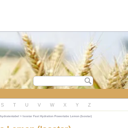
S
T
U
V
W
X
Y
Z
hydratentabel
>
Isostar Fast Hydration Powertabs Lemon (Isostar)