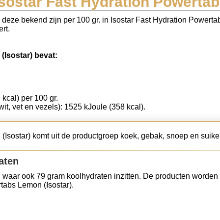
Isostar Fast Hydration Powertab
s deze bekend zijn per 100 gr. in Isostar Fast Hydration Powerta
rt.
(Isostar) bevat:
 kcal) per 100 gr.
wit, vet en vezels): 1525 kJoule (358 kcal).
(Isostar) komt uit de productgroep koek, gebak, snoep en suike
aten
 waar ook 79 gram koolhydraten inzitten. De producten worden 
tabs Lemon (Isostar).