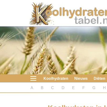
Home
Koolhydraten
Nieuws
Koolhydraatarme diëten
Boeken
Koolhydraten
Nieuws
Diëten
koolhydraatarme diëten
A
B
C
D
E
F
G
H
Diabetes test
Koolhydraten test