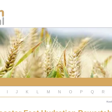
I
J
K
L
M
N
O
P
Q
R
Kool