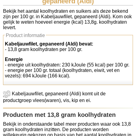
gepaneerd (Aldi)
Koolhydraten tellen
Bekijk het aantal koolhydraten en suikers als deze bekend
zijn per 100 gr. in Kabeljauwfilet, gepaneerd (Aldi). Kom ook
gelijk te weten hoeveel energie (kcal) 13,8g. koolhydraten
Links
levert.
Product informatie
Kabeljauwfilet, gepaneerd (Aldi) bevat:
- 13,8 gram koolhydraten per 100 gr.
Energie
- energie uit koolhydraten: 230 kJoule (55 kcal) per 100 gr.
- energie per 100 gr. totaal (koolhydraten, eiwit, vet en
vezels): 694 kJoule (166 kcal).
Kabeljauwfilet, gepaneerd (Aldi) komt uit de
productgroep vlees(waren), vis, kip en ei.
Producten met 13,8 gram koolhydraten
Bekijk in onderstaande tabel meer producten waar ook 13,8
gram koolhydraten inzitten. De producten worden
willekeurig gekozen op basis van het aantal koolhydraten in