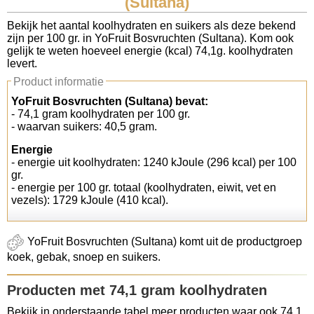
(Sultana)
Koolhydraten tellen
Bekijk het aantal koolhydraten en suikers als deze bekend
zijn per 100 gr. in YoFruit Bosvruchten (Sultana). Kom ook
gelijk te weten hoeveel energie (kcal) 74,1g. koolhydraten
Links
levert.
Product informatie
YoFruit Bosvruchten (Sultana) bevat:
- 74,1 gram koolhydraten per 100 gr.
- waarvan suikers: 40,5 gram.
Energie
- energie uit koolhydraten: 1240 kJoule (296 kcal) per 100
gr.
- energie per 100 gr. totaal (koolhydraten, eiwit, vet en
vezels): 1729 kJoule (410 kcal).
YoFruit Bosvruchten (Sultana) komt uit de productgroep
koek, gebak, snoep en suikers.
Producten met 74,1 gram koolhydraten
Bekijk in onderstaande tabel meer producten waar ook 74,1