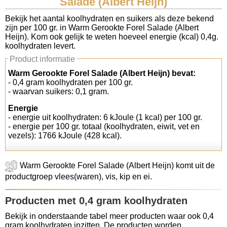
Salade (Albert Heijn)
Koolhydraten tellen
Bekijk het aantal koolhydraten en suikers als deze bekend
zijn per 100 gr. in Warm Gerookte Forel Salade (Albert
Heijn). Kom ook gelijk te weten hoeveel energie (kcal) 0,4g.
Links
koolhydraten levert.
Product informatie
Warm Gerookte Forel Salade (Albert Heijn) bevat:
- 0,4 gram koolhydraten per 100 gr.
- waarvan suikers: 0,1 gram.
Energie
- energie uit koolhydraten: 6 kJoule (1 kcal) per 100 gr.
- energie per 100 gr. totaal (koolhydraten, eiwit, vet en
vezels): 1766 kJoule (428 kcal).
Warm Gerookte Forel Salade (Albert Heijn) komt uit de
productgroep vlees(waren), vis, kip en ei.
Producten met 0,4 gram koolhydraten
Bekijk in onderstaande tabel meer producten waar ook 0,4
gram koolhydraten inzitten. De producten worden