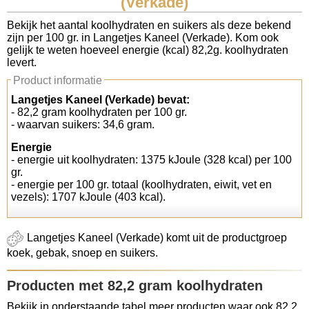
(Verkade)
Koolhydraten tellen
Bekijk het aantal koolhydraten en suikers als deze bekend
zijn per 100 gr. in Langetjes Kaneel (Verkade). Kom ook
gelijk te weten hoeveel energie (kcal) 82,2g. koolhydraten
Links
levert.
Product informatie
Langetjes Kaneel (Verkade) bevat:
- 82,2 gram koolhydraten per 100 gr.
- waarvan suikers: 34,6 gram.
Energie
- energie uit koolhydraten: 1375 kJoule (328 kcal) per 100
gr.
- energie per 100 gr. totaal (koolhydraten, eiwit, vet en
vezels): 1707 kJoule (403 kcal).
Langetjes Kaneel (Verkade) komt uit de productgroep
koek, gebak, snoep en suikers.
Producten met 82,2 gram koolhydraten
Bekijk in onderstaande tabel meer producten waar ook 82,2