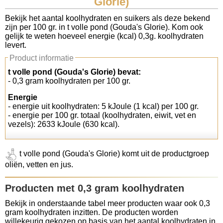
Glorie)
Koolhydraten tellen
Bekijk het aantal koolhydraten en suikers als deze bekend
zijn per 100 gr. in t volle pond (Gouda's Glorie). Kom ook
gelijk te weten hoeveel energie (kcal) 0,3g. koolhydraten
Links
levert.
Product informatie
t volle pond (Gouda's Glorie) bevat:
- 0,3 gram koolhydraten per 100 gr.
Energie
- energie uit koolhydraten: 5 kJoule (1 kcal) per 100 gr.
- energie per 100 gr. totaal (koolhydraten, eiwit, vet en
vezels): 2633 kJoule (630 kcal).
t volle pond (Gouda's Glorie) komt uit de productgroep
oliën, vetten en jus.
Producten met 0,3 gram koolhydraten
Bekijk in onderstaande tabel meer producten waar ook 0,3
gram koolhydraten inzitten. De producten worden
willekeurig gekozen op basis van het aantal koolhydraten in