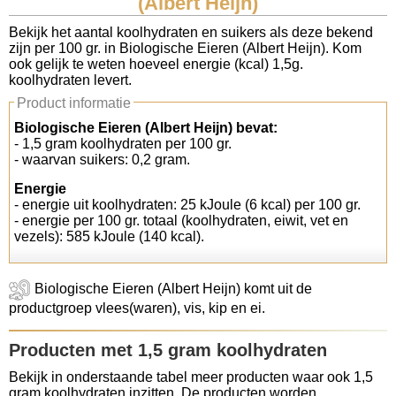
(Albert Heijn)
Koolhydraten tellen
Bekijk het aantal koolhydraten en suikers als deze bekend
zijn per 100 gr. in Biologische Eieren (Albert Heijn). Kom
ook gelijk te weten hoeveel energie (kcal) 1,5g.
Links
koolhydraten levert.
Product informatie
Biologische Eieren (Albert Heijn) bevat:
- 1,5 gram koolhydraten per 100 gr.
- waarvan suikers: 0,2 gram.
Energie
- energie uit koolhydraten: 25 kJoule (6 kcal) per 100 gr.
- energie per 100 gr. totaal (koolhydraten, eiwit, vet en
vezels): 585 kJoule (140 kcal).
Biologische Eieren (Albert Heijn) komt uit de
productgroep vlees(waren), vis, kip en ei.
Producten met 1,5 gram koolhydraten
Bekijk in onderstaande tabel meer producten waar ook 1,5
gram koolhydraten inzitten. De producten worden