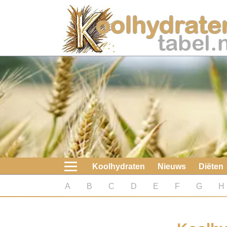
Home
Koolhydraten
Nieuws
Koolhydraatarme diëten
Boeken
Koolhydraten
Nieuws
Diëten
koolhydraatarme diëten
A
B
C
D
E
F
G
H
Diabetes test
Koolhydraten test