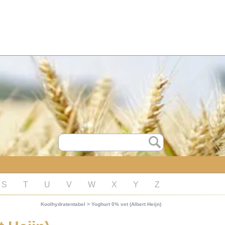
S
T
U
V
W
X
Y
Z
Koolhydratentabel
>
Yoghurt 0% vet (Albert Heijn)