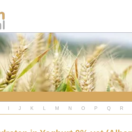
I
J
K
L
M
N
O
P
Q
R