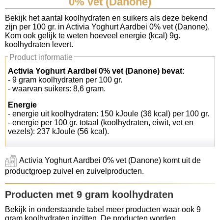
0% vet (Danone)
Koolhydraten tellen
Bekijk het aantal koolhydraten en suikers als deze bekend
zijn per 100 gr. in Activia Yoghurt Aardbei 0% vet (Danone).
Kom ook gelijk te weten hoeveel energie (kcal) 9g.
Links
koolhydraten levert.
Product informatie
Activia Yoghurt Aardbei 0% vet (Danone) bevat:
- 9 gram koolhydraten per 100 gr.
- waarvan suikers: 8,6 gram.
Energie
- energie uit koolhydraten: 150 kJoule (36 kcal) per 100 gr.
- energie per 100 gr. totaal (koolhydraten, eiwit, vet en
vezels): 237 kJoule (56 kcal).
Activia Yoghurt Aardbei 0% vet (Danone) komt uit de
productgroep zuivel en zuivelproducten.
Producten met 9 gram koolhydraten
Bekijk in onderstaande tabel meer producten waar ook 9
gram koolhydraten inzitten. De producten worden