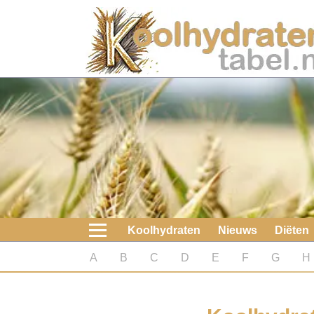
Home
Koolhydraten
Nieuws
Koolhydraatarme diëten
Boeken
Koolhydraten
Nieuws
Diëten
koolhydraatarme diëten
A
B
C
D
E
F
G
H
Diabetes test
Koolhydraten test