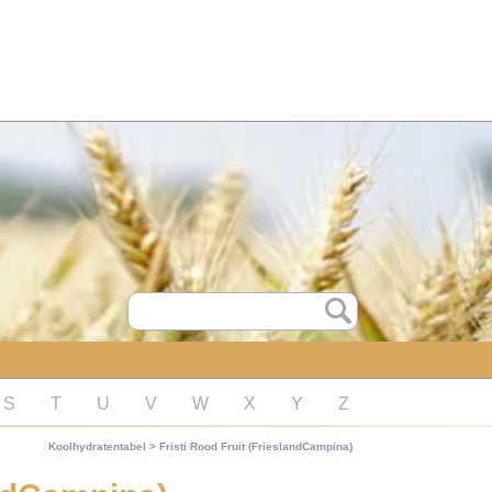
S
T
U
V
W
X
Y
Z
Koolhydratentabel
>
Fristi Rood Fruit (FrieslandCampina)