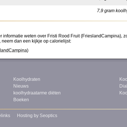
7,9 gram koolh
 informatie weten over Fristi Rood Fruit (FrieslandCampina), zoa
, neem dan een kijkje op calorielijst:
ieslandCampina)
Koolhydraten
Koo
Nieuws
Dia
koolhydraatarme diëten
Koo
Boeken
links
Hosting by Seoptics