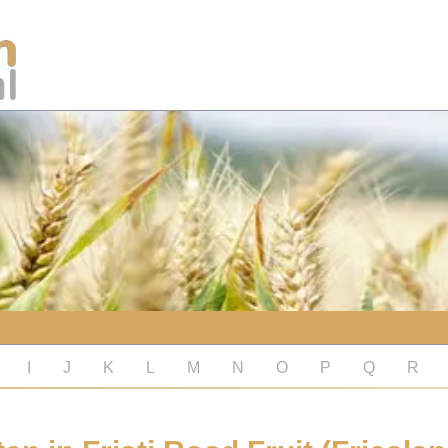
I
J
K
L
M
N
O
P
Q
R