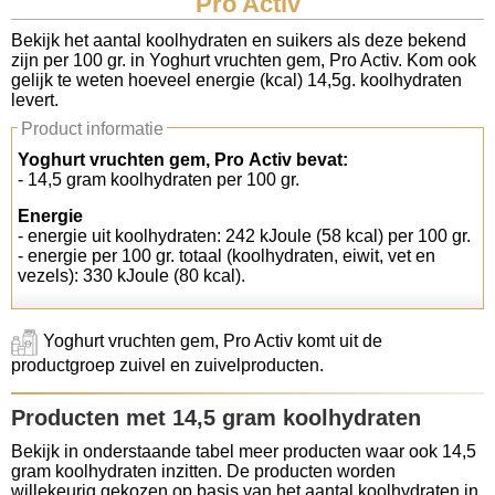
Pro Activ
Koolhydraten tellen
Bekijk het aantal koolhydraten en suikers als deze bekend
zijn per 100 gr. in Yoghurt vruchten gem, Pro Activ. Kom ook
gelijk te weten hoeveel energie (kcal) 14,5g. koolhydraten
Links
levert.
Product informatie
Yoghurt vruchten gem, Pro Activ bevat:
- 14,5 gram koolhydraten per 100 gr.
Energie
- energie uit koolhydraten: 242 kJoule (58 kcal) per 100 gr.
- energie per 100 gr. totaal (koolhydraten, eiwit, vet en
vezels): 330 kJoule (80 kcal).
Yoghurt vruchten gem, Pro Activ komt uit de
productgroep zuivel en zuivelproducten.
Producten met 14,5 gram koolhydraten
Bekijk in onderstaande tabel meer producten waar ook 14,5
gram koolhydraten inzitten. De producten worden
willekeurig gekozen op basis van het aantal koolhydraten in