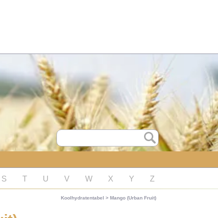
S
T
U
V
W
X
Y
Z
Koolhydratentabel
>
Mango (Urban Fruit)