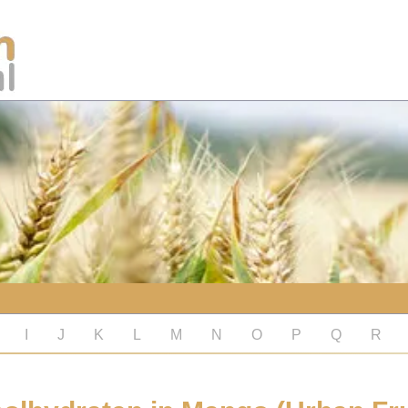
I
J
K
L
M
N
O
P
Q
R