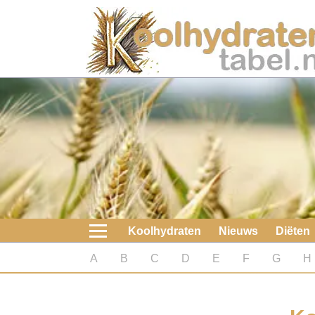
Home
Koolhydraten
Nieuws
Koolhydraatarme diëten
Boeken
Koolhydraten
Nieuws
Diëten
koolhydraatarme diëten
A
B
C
D
E
F
G
H
Diabetes test
Koolhydraten test