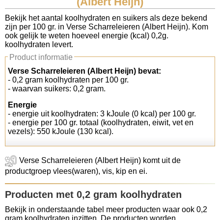
(Albert Heijn)
Koolhydraten tellen
Bekijk het aantal koolhydraten en suikers als deze bekend
zijn per 100 gr. in Verse Scharreleieren (Albert Heijn). Kom
ook gelijk te weten hoeveel energie (kcal) 0,2g.
Links
koolhydraten levert.
Product informatie
Verse Scharreleieren (Albert Heijn) bevat:
- 0,2 gram koolhydraten per 100 gr.
- waarvan suikers: 0,2 gram.
Energie
- energie uit koolhydraten: 3 kJoule (0 kcal) per 100 gr.
- energie per 100 gr. totaal (koolhydraten, eiwit, vet en
vezels): 550 kJoule (130 kcal).
Verse Scharreleieren (Albert Heijn) komt uit de
productgroep vlees(waren), vis, kip en ei.
Producten met 0,2 gram koolhydraten
Bekijk in onderstaande tabel meer producten waar ook 0,2
gram koolhydraten inzitten. De producten worden