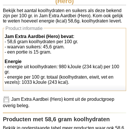
(Hero)
Koolhydraten tellen
Bekijk het aantal koolhydraten en suikers als deze bekend
zijn per 100 gr. in Jam Extra Aardbei (Hero). Kom ook gelijk
te weten hoeveel energie (kcal) 58,6g. koolhydraten levert.
Links
Product informatie
Jam Extra Aardbei (Hero) bevat:
- 58,6 gram koolhydraten per 100 gr.
- waarvan suikers: 45,6 gram.
- een portie is 15 gram.
Energie
- energie uit koolhydraten: 980 kJoule (234 kcal) per 100
gr.
- energie per 100 gr. totaal (koolhydraten, eiwit, vet en
vezels): 1033 kJoule (243 kcal).
Jam Extra Aardbei (Hero) komt uit de productgroep
overig beleg.
Producten met 58,6 gram koolhydraten
Bekijk in onderstaande tabel meer producten waar ook 58,6