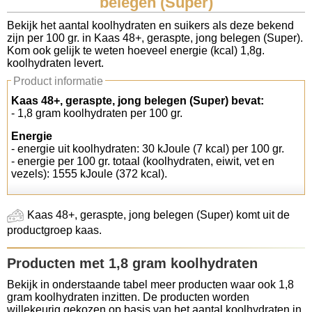
belegen (Super)
Koolhydraten tellen
Bekijk het aantal koolhydraten en suikers als deze bekend
zijn per 100 gr. in Kaas 48+, geraspte, jong belegen (Super).
Kom ook gelijk te weten hoeveel energie (kcal) 1,8g.
Links
koolhydraten levert.
Product informatie
Kaas 48+, geraspte, jong belegen (Super) bevat:
- 1,8 gram koolhydraten per 100 gr.
Energie
- energie uit koolhydraten: 30 kJoule (7 kcal) per 100 gr.
- energie per 100 gr. totaal (koolhydraten, eiwit, vet en
vezels): 1555 kJoule (372 kcal).
Kaas 48+, geraspte, jong belegen (Super) komt uit de
productgroep kaas.
Producten met 1,8 gram koolhydraten
Bekijk in onderstaande tabel meer producten waar ook 1,8
gram koolhydraten inzitten. De producten worden
willekeurig gekozen op basis van het aantal koolhydraten in