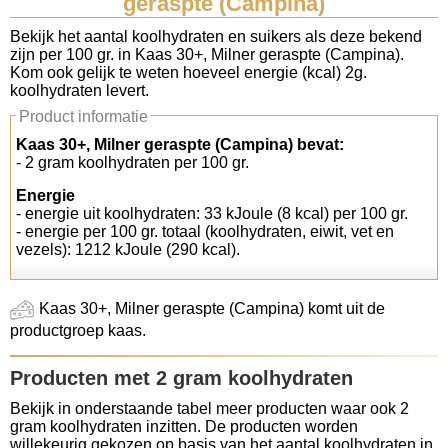
geraspte (Campina)
Koolhydraten tellen
Bekijk het aantal koolhydraten en suikers als deze bekend
zijn per 100 gr. in Kaas 30+, Milner geraspte (Campina).
Kom ook gelijk te weten hoeveel energie (kcal) 2g.
Links
koolhydraten levert.
Product informatie
Kaas 30+, Milner geraspte (Campina) bevat:
- 2 gram koolhydraten per 100 gr.
Energie
- energie uit koolhydraten: 33 kJoule (8 kcal) per 100 gr.
- energie per 100 gr. totaal (koolhydraten, eiwit, vet en
vezels): 1212 kJoule (290 kcal).
Kaas 30+, Milner geraspte (Campina) komt uit de
productgroep kaas.
Producten met 2 gram koolhydraten
Bekijk in onderstaande tabel meer producten waar ook 2
gram koolhydraten inzitten. De producten worden
willekeurig gekozen op basis van het aantal koolhydraten in