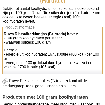
(Fairtrade)
Koolhydraten tellen
Bekijk het aantal koolhydraten en suikers als deze bekend
zijn per 100 gr. in Ruwe Rietsuikerklontjes (Fairtrade). Kom
ook gelijk te weten hoeveel energie (kcal) 100g.
Links
koolhydraten levert.
Product informatie
Ruwe Rietsuikerklontjes (Fairtrade) bevat:
- 100 gram koolhydraten per 100 gr.
- waarvan suikers: 100 gram.
Energie
- energie uit koolhydraten: 1673 kJoule (400 kcal) per 100
gr.
- energie per 100 gr. totaal (koolhydraten, eiwit, vet en
vezels): 1700 kJoule (405 kcal).
Ruwe Rietsuikerklontjes (Fairtrade) komt uit de
productgroep koek, gebak, snoep en suikers.
Producten met 100 gram koolhydraten
Bekijk in onderstaande tabel meer producten waar ook 100