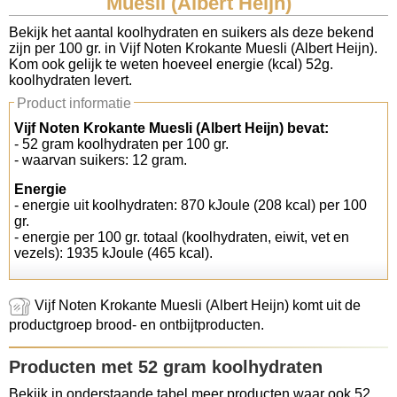
Muesli (Albert Heijn)
Koolhydraten tellen
Bekijk het aantal koolhydraten en suikers als deze bekend
zijn per 100 gr. in Vijf Noten Krokante Muesli (Albert Heijn).
Kom ook gelijk te weten hoeveel energie (kcal) 52g.
Links
koolhydraten levert.
Product informatie
Vijf Noten Krokante Muesli (Albert Heijn) bevat:
- 52 gram koolhydraten per 100 gr.
- waarvan suikers: 12 gram.
Energie
- energie uit koolhydraten: 870 kJoule (208 kcal) per 100
gr.
- energie per 100 gr. totaal (koolhydraten, eiwit, vet en
vezels): 1935 kJoule (465 kcal).
Vijf Noten Krokante Muesli (Albert Heijn) komt uit de
productgroep brood- en ontbijtproducten.
Producten met 52 gram koolhydraten
Bekijk in onderstaande tabel meer producten waar ook 52