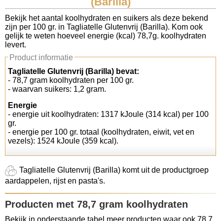
(Barilla)
Koolhydraten tellen
Bekijk het aantal koolhydraten en suikers als deze bekend
zijn per 100 gr. in Tagliatelle Glutenvrij (Barilla). Kom ook
gelijk te weten hoeveel energie (kcal) 78,7g. koolhydraten
Links
levert.
Product informatie
Tagliatelle Glutenvrij (Barilla) bevat:
- 78,7 gram koolhydraten per 100 gr.
- waarvan suikers: 1,2 gram.
Energie
- energie uit koolhydraten: 1317 kJoule (314 kcal) per 100
gr.
- energie per 100 gr. totaal (koolhydraten, eiwit, vet en
vezels): 1524 kJoule (359 kcal).
Tagliatelle Glutenvrij (Barilla) komt uit de productgroep
aardappelen, rijst en pasta's.
Producten met 78,7 gram koolhydraten
Bekijk in onderstaande tabel meer producten waar ook 78,7