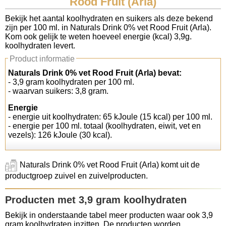
Rood Fruit (Arla)
Koolhydraten tellen
Bekijk het aantal koolhydraten en suikers als deze bekend
zijn per 100 ml. in Naturals Drink 0% vet Rood Fruit (Arla).
Kom ook gelijk te weten hoeveel energie (kcal) 3,9g.
Links
koolhydraten levert.
Product informatie
Naturals Drink 0% vet Rood Fruit (Arla) bevat:
- 3,9 gram koolhydraten per 100 ml.
- waarvan suikers: 3,8 gram.
Energie
- energie uit koolhydraten: 65 kJoule (15 kcal) per 100 ml.
- energie per 100 ml. totaal (koolhydraten, eiwit, vet en
vezels): 126 kJoule (30 kcal).
Naturals Drink 0% vet Rood Fruit (Arla) komt uit de
productgroep zuivel en zuivelproducten.
Producten met 3,9 gram koolhydraten
Bekijk in onderstaande tabel meer producten waar ook 3,9
gram koolhydraten inzitten. De producten worden