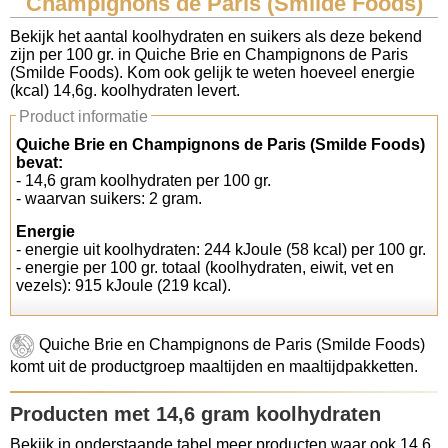
Champignons de Paris (Smilde Foods)
Koolhydraten tellen
Bekijk het aantal koolhydraten en suikers als deze bekend
zijn per 100 gr. in Quiche Brie en Champignons de Paris
(Smilde Foods). Kom ook gelijk te weten hoeveel energie
Links
(kcal) 14,6g. koolhydraten levert.
Product informatie
Quiche Brie en Champignons de Paris (Smilde Foods)
bevat:
- 14,6 gram koolhydraten per 100 gr.
- waarvan suikers: 2 gram.
Energie
- energie uit koolhydraten: 244 kJoule (58 kcal) per 100 gr.
- energie per 100 gr. totaal (koolhydraten, eiwit, vet en
vezels): 915 kJoule (219 kcal).
Quiche Brie en Champignons de Paris (Smilde Foods)
komt uit de productgroep maaltijden en maaltijdpakketten.
Producten met 14,6 gram koolhydraten
Bekijk in onderstaande tabel meer producten waar ook 14,6