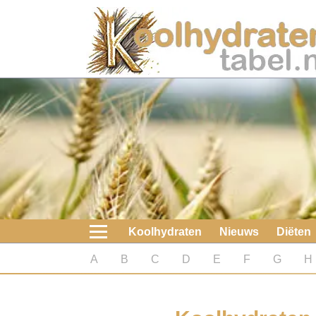
Home
Koolhydraten
Nieuws
Koolhydraatarme diëten
Boeken
Koolhydraten
Nieuws
Diëten
koolhydraatarme diëten
A
B
C
D
E
F
G
H
Diabetes test
Koolhydraten test