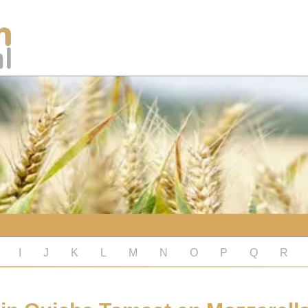
I
J
K
L
M
N
O
P
Q
R