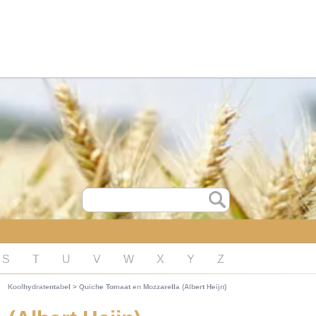
S
T
U
V
W
X
Y
Z
Koolhydratentabel
>
Quiche Tomaat en Mozzarella (Albert Heijn)