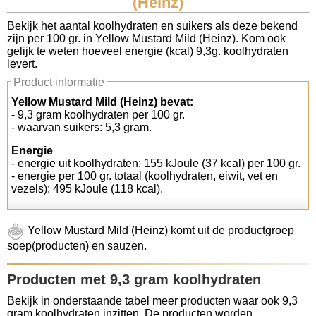
(Heinz)
Koolhydraten tellen
Bekijk het aantal koolhydraten en suikers als deze bekend
zijn per 100 gr. in Yellow Mustard Mild (Heinz). Kom ook
gelijk te weten hoeveel energie (kcal) 9,3g. koolhydraten
Links
levert.
Product informatie
Yellow Mustard Mild (Heinz) bevat:
- 9,3 gram koolhydraten per 100 gr.
- waarvan suikers: 5,3 gram.
Energie
- energie uit koolhydraten: 155 kJoule (37 kcal) per 100 gr.
- energie per 100 gr. totaal (koolhydraten, eiwit, vet en
vezels): 495 kJoule (118 kcal).
Yellow Mustard Mild (Heinz) komt uit de productgroep
soep(producten) en sauzen.
Producten met 9,3 gram koolhydraten
Bekijk in onderstaande tabel meer producten waar ook 9,3
gram koolhydraten inzitten. De producten worden