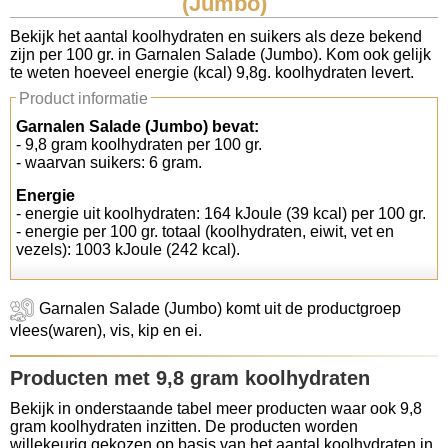
(Jumbo)
Koolhydraten tellen
Bekijk het aantal koolhydraten en suikers als deze bekend
zijn per 100 gr. in Garnalen Salade (Jumbo). Kom ook gelijk
te weten hoeveel energie (kcal) 9,8g. koolhydraten levert.
Links
Product informatie
Garnalen Salade (Jumbo) bevat:
- 9,8 gram koolhydraten per 100 gr.
- waarvan suikers: 6 gram.
Energie
- energie uit koolhydraten: 164 kJoule (39 kcal) per 100 gr.
- energie per 100 gr. totaal (koolhydraten, eiwit, vet en
vezels): 1003 kJoule (242 kcal).
Garnalen Salade (Jumbo) komt uit de productgroep
vlees(waren), vis, kip en ei.
Producten met 9,8 gram koolhydraten
Bekijk in onderstaande tabel meer producten waar ook 9,8
gram koolhydraten inzitten. De producten worden
willekeurig gekozen op basis van het aantal koolhydraten in