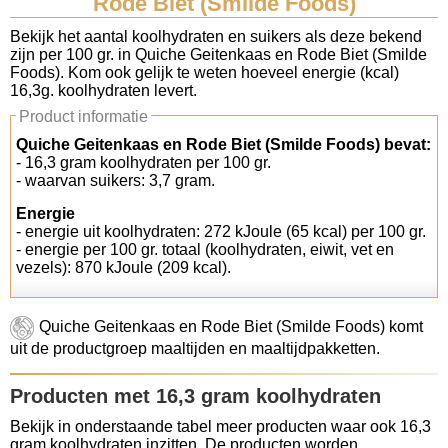
Rode Biet (Smilde Foods)
Koolhydraten tellen
Bekijk het aantal koolhydraten en suikers als deze bekend
zijn per 100 gr. in Quiche Geitenkaas en Rode Biet (Smilde
Foods). Kom ook gelijk te weten hoeveel energie (kcal)
Links
16,3g. koolhydraten levert.
Product informatie
Quiche Geitenkaas en Rode Biet (Smilde Foods) bevat:
- 16,3 gram koolhydraten per 100 gr.
- waarvan suikers: 3,7 gram.
Energie
- energie uit koolhydraten: 272 kJoule (65 kcal) per 100 gr.
- energie per 100 gr. totaal (koolhydraten, eiwit, vet en
vezels): 870 kJoule (209 kcal).
Quiche Geitenkaas en Rode Biet (Smilde Foods) komt
uit de productgroep maaltijden en maaltijdpakketten.
Producten met 16,3 gram koolhydraten
Bekijk in onderstaande tabel meer producten waar ook 16,3
gram koolhydraten inzitten. De producten worden