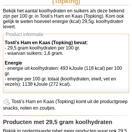
(Topking)
Koolhydraten tellen
Bekijk het aantal koolhydraten en suikers als deze bekend
zijn per 100 gr. in Tosti's Ham en Kaas (Topking). Kom ook
gelijk te weten hoeveel energie (kcal) 29,5g. koolhydraten
Links
levert.
Product informatie
Tosti's Ham en Kaas (Topking) bevat:
- 29,5 gram koolhydraten per 100 gr.
- waarvan suikers: 1,6 gram.
Energie
- energie uit koolhydraten: 493 kJoule (118 kcal) per 100
gr.
- energie per 100 gr. totaal (koolhydraten, eiwit, vet en
vezels): 1138 kJoule (272 kcal).
Tosti's Ham en Kaas (Topking) komt uit de productgroep
snacks, noten en zoutjes.
Producten met 29,5 gram koolhydraten
Bekijk in onderstaande tabel meer producten waar ook 29,5