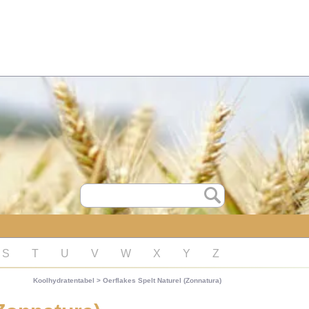
S
T
U
V
W
X
Y
Z
Koolhydratentabel
>
Oerflakes Spelt Naturel (Zonnatura)