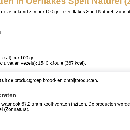
en in Oerflakes Spelt Naturel 
s deze bekend zijn per 100 gr. in Oerflakes Spelt Naturel (Zonna
t:
 kcal) per 100 gr.
wit, vet en vezels): 1540 kJoule (367 kcal).
 uit de productgroep brood- en ontbijtproducten.
draten
 waar ook 67,2 gram koolhydraten inzitten. De producten worde
el (Zonnatura).