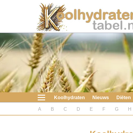
Home
Koolhydraten
Nieuws
Koolhydraatarme diëten
Boeken
Koolhydraten
Nieuws
Diëten
koolhydraatarme diëten
A
B
C
D
E
F
G
H
Diabetes test
Koolhydraten test