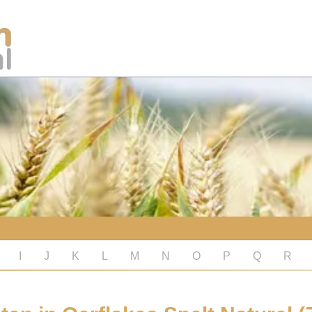
I
J
K
L
M
N
O
P
Q
R