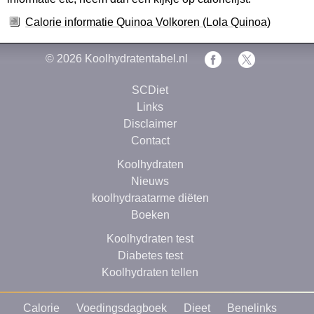
Calorie informatie Quinoa Volkoren (Lola Quinoa)
© 2026
Koolhydratentabel.nl
SCDiet
Links
Disclaimer
Contact
Koolhydraten
Nieuws
koolhydraatarme diëten
Boeken
Koolhydraten test
Diabetes test
Koolhydraten tellen
Calorie
Voedingsdagboek
Dieet
Benelinks