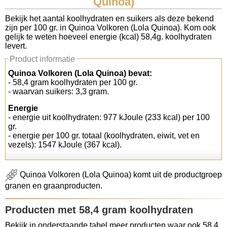
Quinoa)
Koolhydraten tellen
Bekijk het aantal koolhydraten en suikers als deze bekend
zijn per 100 gr. in Quinoa Volkoren (Lola Quinoa). Kom ook
gelijk te weten hoeveel energie (kcal) 58,4g. koolhydraten
Links
levert.
Product informatie
Quinoa Volkoren (Lola Quinoa) bevat:
- 58,4 gram koolhydraten per 100 gr.
- waarvan suikers: 3,3 gram.
Energie
- energie uit koolhydraten: 977 kJoule (233 kcal) per 100
gr.
- energie per 100 gr. totaal (koolhydraten, eiwit, vet en
vezels): 1547 kJoule (367 kcal).
Quinoa Volkoren (Lola Quinoa) komt uit de productgroep
granen en graanproducten.
Producten met 58,4 gram koolhydraten
Bekijk in onderstaande tabel meer producten waar ook 58,4