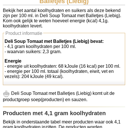
Balletjes (Liebig)
Koolhydraten tellen
Bekijk het aantal koolhydraten en suikers als deze bekend
zijn per 100 ml. in Deli Soup Tomaat met Balletjes (Liebig).
Kom ook gelijk te weten hoeveel energie (kcal) 4,1g.
Links
koolhydraten levert.
Product informatie
Deli Soup Tomaat met Balletjes (Liebig) bevat:
- 4,1 gram koolhydraten per 100 ml.
- waarvan suikers: 2,3 gram.
Energie
- energie uit koolhydraten: 68 kJoule (16 kcal) per 100 ml.
- energie per 100 ml. totaal (koolhydraten, eiwit, vet en
vezels): 204 kJoule (49 kcal).
Deli Soup Tomaat met Balletjes (Liebig) komt uit de
productgroep soep(producten) en sauzen.
Producten met 4,1 gram koolhydraten
Bekijk in onderstaande tabel meer producten waar ook 4,1
gram koolhydraten inzitten. De producten worden