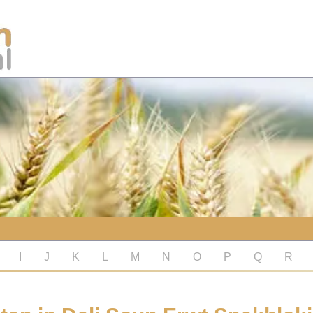
I
J
K
L
M
N
O
P
Q
R