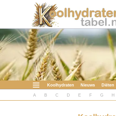
Home
Koolhydraten
Nieuws
Koolhydraatarme diëten
Boeken
Koolhydraten
Nieuws
Diëten
koolhydraatarme diëten
A
B
C
D
E
F
G
H
Diabetes test
Koolhydraten test