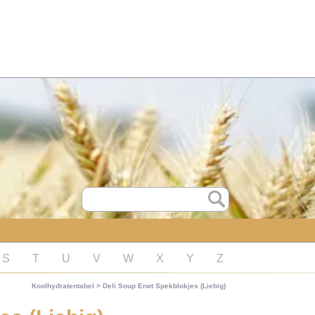
S
T
U
V
W
X
Y
Z
Koolhydratentabel
>
Deli Soup Erwt Spekblokjes (Liebig)