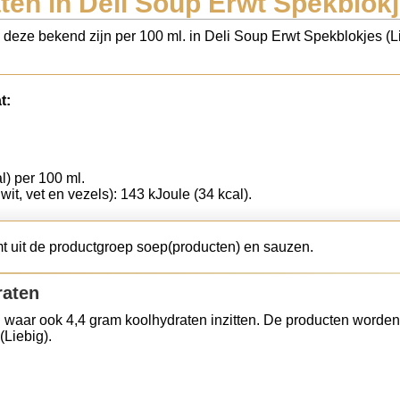
en in Deli Soup Erwt Spekblokj
s deze bekend zijn per 100 ml. in Deli Soup Erwt Spekblokjes (L
t:
l) per 100 ml.
wit, vet en vezels): 143 kJoule (34 kcal).
t uit de productgroep soep(producten) en sauzen.
raten
 waar ook 4,4 gram koolhydraten inzitten. De producten worden
(Liebig).