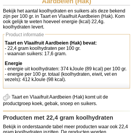
Aardbeien (Hak)
Koolhydraten tellen
Bekijk het aantal koolhydraten en suikers als deze bekend
zijn per 100 gr. in Taart en Vlaaifruit Aardbeien (Hak). Kom
ook gelijk te weten hoeveel energie (kcal) 22,4g.
Links
koolhydraten levert.
Product informatie
Taart en Vlaaifruit Aardbeien (Hak) bevat:
- 22,4 gram koolhydraten per 100 gr.
- waarvan suikers: 17,6 gram.
Energie
- energie uit koolhydraten: 374 kJoule (89 kcal) per 100 gr.
- energie per 100 gr. totaal (koolhydraten, eiwit, vet en
vezels): 412 kJoule (98 kcal).
Taart en Vlaaifruit Aardbeien (Hak) komt uit de
productgroep koek, gebak, snoep en suikers.
Producten met 22,4 gram koolhydraten
Bekijk in onderstaande tabel meer producten waar ook 22,4
gram koolhydraten inzitten. De producten worden