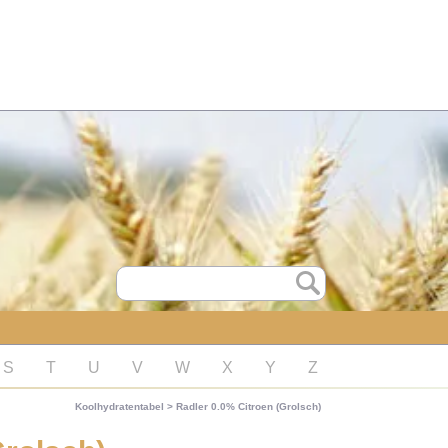
S
T
U
V
W
X
Y
Z
Koolhydratentabel
>
Radler 0.0% Citroen (Grolsch)