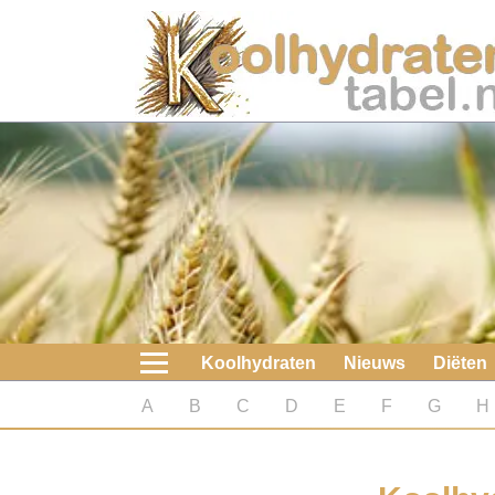
Home
Koolhydraten
Nieuws
Koolhydraatarme diëten
Boeken
Koolhydraten
Nieuws
Diëten
koolhydraatarme diëten
A
B
C
D
E
F
G
H
Diabetes test
Koolhydraten test