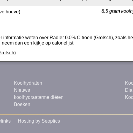
8,5 gram koolh
ivelhoeve)
 informatie weten over Radler 0.0% Citroen (Grolsch), zoals het 
, neem dan een kijkje op calorielijst:
Grolsch)
Koolhydraten
Koo
Nieuws
Dia
koolhydraatarme diëten
Koo
Boeken
links
Hosting by Seoptics