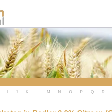
I
J
K
L
M
N
O
P
Q
R