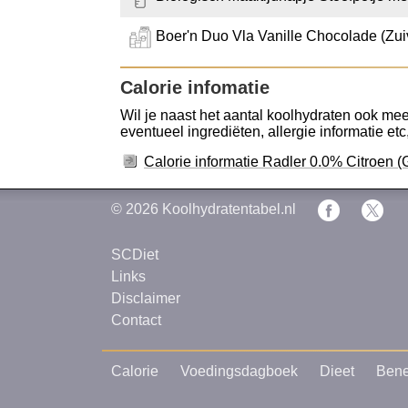
Boer'n Duo Vla Vanille Chocolade (Zu
Calorie infomatie
Wil je naast het aantal koolhydraten ook meer
eventueel ingrediëten, allergie informatie etc
Calorie informatie Radler 0.0% Citroen (
© 2026
Koolhydratentabel.nl
SCDiet
Links
Disclaimer
Contact
Calorie
Voedingsdagboek
Dieet
Bene