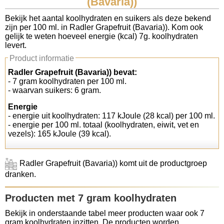
(Bavaria))
Koolhydraten tellen
Bekijk het aantal koolhydraten en suikers als deze bekend
zijn per 100 ml. in Radler Grapefruit (Bavaria)). Kom ook
gelijk te weten hoeveel energie (kcal) 7g. koolhydraten
Links
levert.
Product informatie
Radler Grapefruit (Bavaria)) bevat:
- 7 gram koolhydraten per 100 ml.
- waarvan suikers: 6 gram.
Energie
- energie uit koolhydraten: 117 kJoule (28 kcal) per 100 ml.
- energie per 100 ml. totaal (koolhydraten, eiwit, vet en
vezels): 165 kJoule (39 kcal).
Radler Grapefruit (Bavaria)) komt uit de productgroep
dranken.
Producten met 7 gram koolhydraten
Bekijk in onderstaande tabel meer producten waar ook 7
gram koolhydraten inzitten. De producten worden