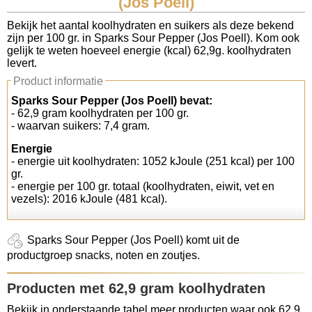
(Jos Poell)
Koolhydraten tellen
Bekijk het aantal koolhydraten en suikers als deze bekend
zijn per 100 gr. in Sparks Sour Pepper (Jos Poell). Kom ook
gelijk te weten hoeveel energie (kcal) 62,9g. koolhydraten
Links
levert.
Product informatie
Sparks Sour Pepper (Jos Poell) bevat:
- 62,9 gram koolhydraten per 100 gr.
- waarvan suikers: 7,4 gram.
Energie
- energie uit koolhydraten: 1052 kJoule (251 kcal) per 100
gr.
- energie per 100 gr. totaal (koolhydraten, eiwit, vet en
vezels): 2016 kJoule (481 kcal).
Sparks Sour Pepper (Jos Poell) komt uit de
productgroep snacks, noten en zoutjes.
Producten met 62,9 gram koolhydraten
Bekijk in onderstaande tabel meer producten waar ook 62,9