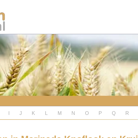
I
J
K
L
M
N
O
P
Q
R