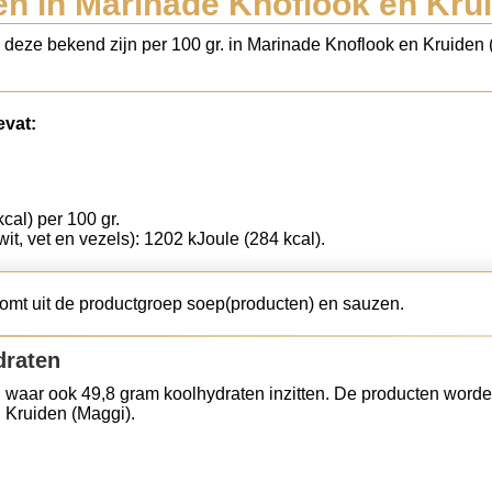
n in Marinade Knoflook en Kru
s deze bekend zijn per 100 gr. in Marinade Knoflook en Kruiden
evat:
cal) per 100 gr.
wit, vet en vezels): 1202 kJoule (284 kcal).
omt uit de productgroep soep(producten) en sauzen.
draten
 waar ook 49,8 gram koolhydraten inzitten. De producten worde
 Kruiden (Maggi).