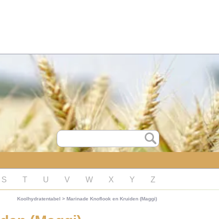
S
T
U
V
W
X
Y
Z
Koolhydratentabel
>
Marinade Knoflook en Kruiden (Maggi)