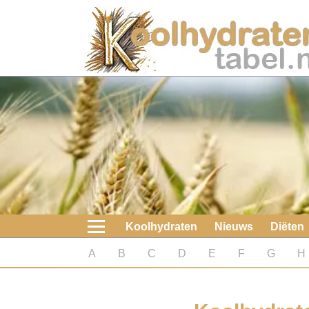
Home
Koolhydraten
Nieuws
Koolhydraatarme diëten
Boeken
Koolhydraten
Nieuws
Diëten
koolhydraatarme diëten
A
B
C
D
E
F
G
H
Diabetes test
Koolhydraten test