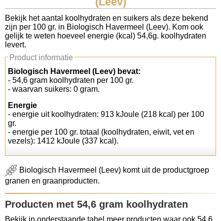
(Leev)
Koolhydraten tellen
Bekijk het aantal koolhydraten en suikers als deze bekend
zijn per 100 gr. in Biologisch Havermeel (Leev). Kom ook
gelijk te weten hoeveel energie (kcal) 54,6g. koolhydraten
Links
levert.
Product informatie
Biologisch Havermeel (Leev) bevat:
- 54,6 gram koolhydraten per 100 gr.
- waarvan suikers: 0 gram.
Energie
- energie uit koolhydraten: 913 kJoule (218 kcal) per 100
gr.
- energie per 100 gr. totaal (koolhydraten, eiwit, vet en
vezels): 1412 kJoule (337 kcal).
Biologisch Havermeel (Leev) komt uit de productgroep
granen en graanproducten.
Producten met 54,6 gram koolhydraten
Bekijk in onderstaande tabel meer producten waar ook 54,6