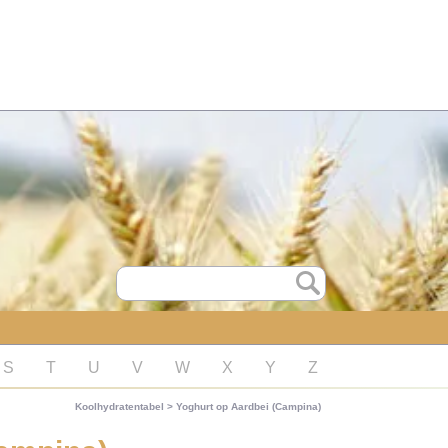
S
T
U
V
W
X
Y
Z
Koolhydratentabel
>
Yoghurt op Aardbei (Campina)