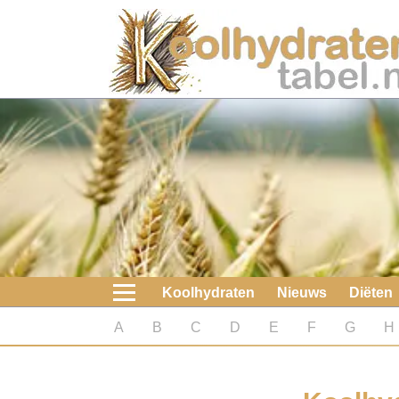
Home
Koolhydraten
Nieuws
Koolhydraatarme diëten
Boeken
Koolhydraten
Nieuws
Diëten
koolhydraatarme diëten
A
B
C
D
E
F
G
H
Diabetes test
Koolhydraten test