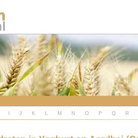
I
J
K
L
M
N
O
P
Q
R