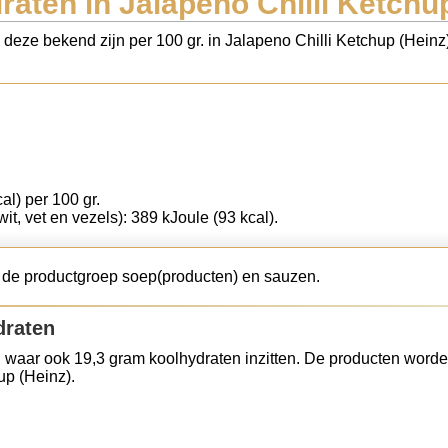
aten in Jalapeno Chilli Ketchu
s deze bekend zijn per 100 gr. in Jalapeno Chilli Ketchup (Hein
al) per 100 gr.
wit, vet en vezels): 389 kJoule (93 kcal).
t de productgroep soep(producten) en sauzen.
draten
 waar ook 19,3 gram koolhydraten inzitten. De producten worde
up (Heinz).