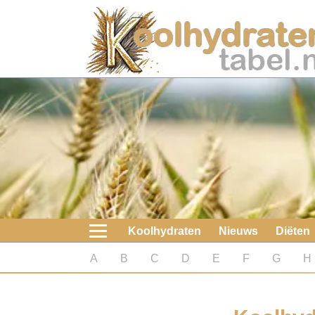
Home
Koolhydraten
Nieuws
Koolhydraatarme diëten
Boeken
Koolhydraten
Nieuws
Diëten
koolhydraatarme diëten
A
B
C
D
E
F
G
H
Diabetes test
Koolhydraten test