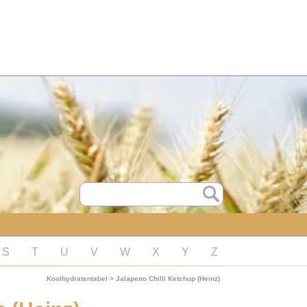
S
T
U
V
W
X
Y
Z
Koolhydratentabel
>
Jalapeno Chilli Ketchup (Heinz)