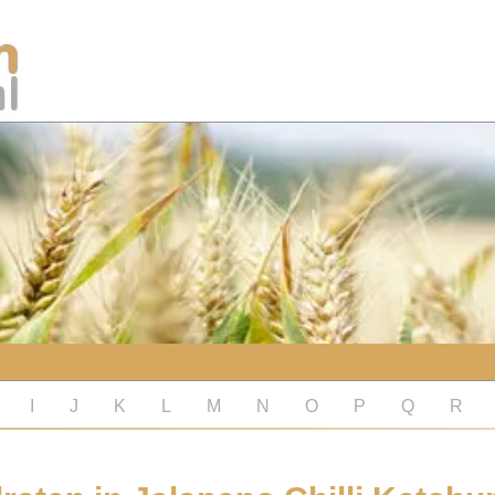
I
J
K
L
M
N
O
P
Q
R