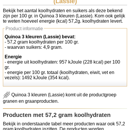
(Lassie)
Koolhydraten tellen
Bekijk het aantal koolhydraten en suikers als deze bekend
zijn per 100 gr. in Quinoa 3 kleuren (Lassie). Kom ook gelijk
te weten hoeveel energie (kcal) 57,2g. koolhydraten levert.
Links
Product informatie
Quinoa 3 kleuren (Lassie) bevat:
- 57,2 gram koolhydraten per 100 gr.
- waarvan suikers: 4,9 gram.
Energie
- energie uit koolhydraten: 957 kJoule (228 kcal) per 100
gr.
- energie per 100 gr. totaal (koolhydraten, eiwit, vet en
vezels): 1492 kJoule (354 kcal).
Quinoa 3 kleuren (Lassie) komt uit de productgroep
granen en graanproducten.
Producten met 57,2 gram koolhydraten
Bekijk in onderstaande tabel meer producten waar ook 57,2
gram koolhydraten inzitten. De producten worden