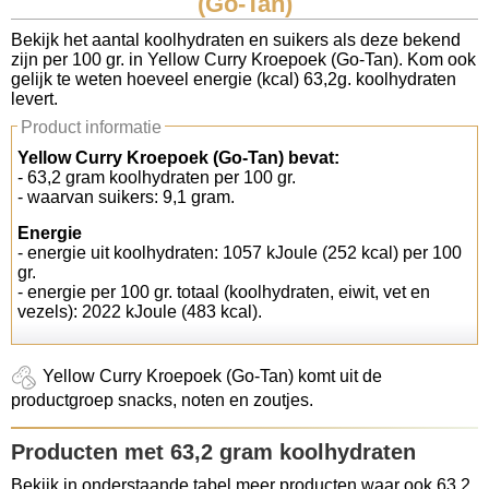
(Go-Tan)
Koolhydraten tellen
Bekijk het aantal koolhydraten en suikers als deze bekend
zijn per 100 gr. in Yellow Curry Kroepoek (Go-Tan). Kom ook
gelijk te weten hoeveel energie (kcal) 63,2g. koolhydraten
Links
levert.
Product informatie
Yellow Curry Kroepoek (Go-Tan) bevat:
- 63,2 gram koolhydraten per 100 gr.
- waarvan suikers: 9,1 gram.
Energie
- energie uit koolhydraten: 1057 kJoule (252 kcal) per 100
gr.
- energie per 100 gr. totaal (koolhydraten, eiwit, vet en
vezels): 2022 kJoule (483 kcal).
Yellow Curry Kroepoek (Go-Tan) komt uit de
productgroep snacks, noten en zoutjes.
Producten met 63,2 gram koolhydraten
Bekijk in onderstaande tabel meer producten waar ook 63,2