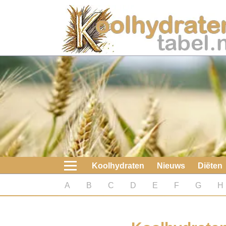
Home
Koolhydraten
Nieuws
Koolhydraatarme diëten
Boeken
Koolhydraten
Nieuws
Diëten
koolhydraatarme diëten
A
B
C
D
E
F
G
H
Diabetes test
Koolhydraten test