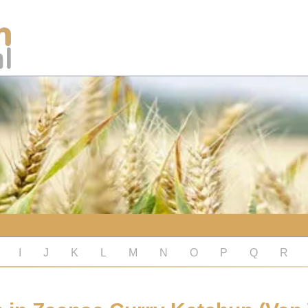
I
J
K
L
M
N
O
P
Q
R