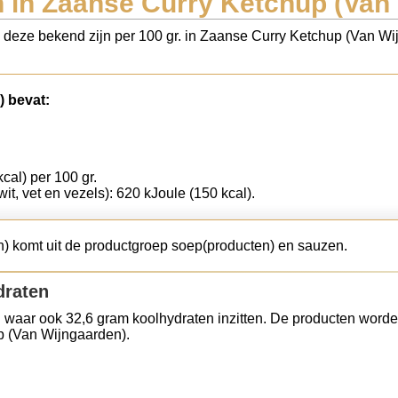
 in Zaanse Curry Ketchup (Van
ls deze bekend zijn per 100 gr. in Zaanse Curry Ketchup (Van W
 bevat:
cal) per 100 gr.
wit, vet en vezels): 620 kJoule (150 kcal).
 komt uit de productgroep soep(producten) en sauzen.
draten
 waar ook 32,6 gram koolhydraten inzitten. De producten worde
p (Van Wijngaarden).