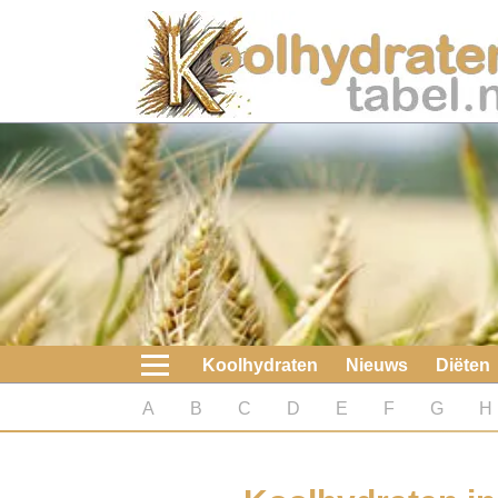
Home
Koolhydraten
Nieuws
Koolhydraatarme diëten
Boeken
Koolhydraten
Nieuws
Diëten
koolhydraatarme diëten
A
B
C
D
E
F
G
H
Diabetes test
Koolhydraten test