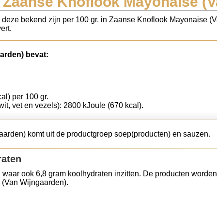
n Zaanse Knoflook Mayonaise (V
ls deze bekend zijn per 100 gr. in Zaanse Knoflook Mayonaise (
ert.
arden) bevat:
al) per 100 gr.
wit, vet en vezels): 2800 kJoule (670 kcal).
arden) komt uit de productgroep soep(producten) en sauzen.
raten
 waar ook 6,8 gram koolhydraten inzitten. De producten worden
 (Van Wijngaarden).