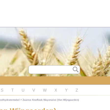
S
T
U
V
W
X
Y
Z
oolhydratentabel
>
Zaanse Knoflook Mayonaise (Van Wijngaarden)