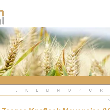
I
J
K
L
M
N
O
P
Q
R
K