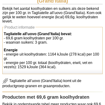
(Grand'Italia)
Koolhydraten tellen
Bekijk het aantal koolhydraten en suikers als deze bekend
zijn per 100 gr. in Tagliatelle all'uovo (Grand'Italia). Kom ook
gelijk te weten hoeveel energie (kcal) 69,6g. koolhydraten
Links
levert.
Product informatie
Tagliatelle all'uovo (Grand'Italia) bevat:
- 69,6 gram koolhydraten per 100 gr.
- waarvan suikers: 3 gram.
Energie
- energie uit koolhydraten: 1164 kJoule (278 kcal) per 100
gr.
- energie per 100 gr. totaal (koolhydraten, eiwit, vet en
vezels): 1529 kJoule (364 kcal).
Tagliatelle all'uovo (Grand'Italia) komt uit de
productgroep granen en graanproducten.
Producten met 69,6 gram koolhydraten
Bekijk in onderstaande tabel meer producten waar ook 69,6