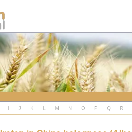
I
J
K
L
M
N
O
P
Q
R