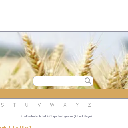
S
T
U
V
W
X
Y
Z
Koolhydratentabel
>
Chips bolognese (Albert Heijn)