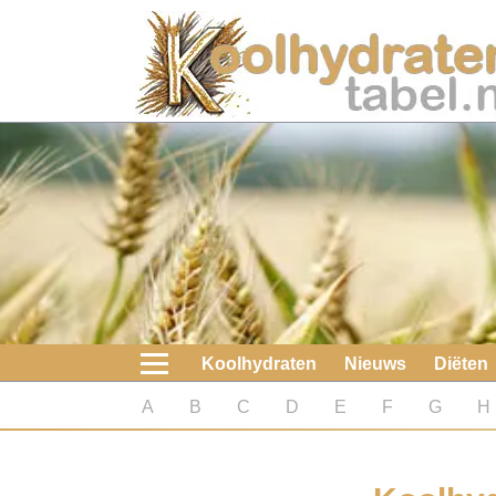
Home
Koolhydraten
Nieuws
Koolhydraatarme diëten
Boeken
Koolhydraten
Nieuws
Diëten
koolhydraatarme diëten
A
B
C
D
E
F
G
H
Diabetes test
Koolhydraten test