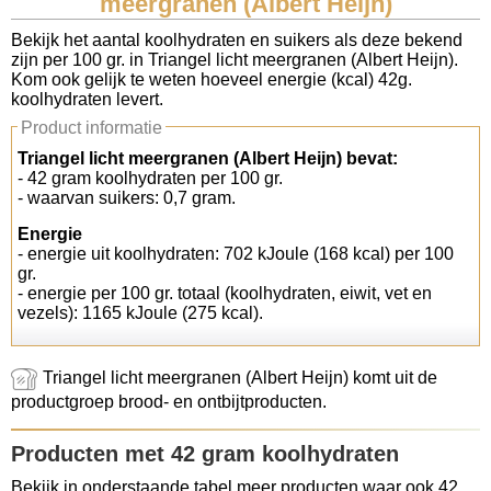
meergranen (Albert Heijn)
Koolhydraten tellen
Bekijk het aantal koolhydraten en suikers als deze bekend
zijn per 100 gr. in Triangel licht meergranen (Albert Heijn).
Kom ook gelijk te weten hoeveel energie (kcal) 42g.
Links
koolhydraten levert.
Product informatie
Triangel licht meergranen (Albert Heijn) bevat:
- 42 gram koolhydraten per 100 gr.
- waarvan suikers: 0,7 gram.
Energie
- energie uit koolhydraten: 702 kJoule (168 kcal) per 100
gr.
- energie per 100 gr. totaal (koolhydraten, eiwit, vet en
vezels): 1165 kJoule (275 kcal).
Triangel licht meergranen (Albert Heijn) komt uit de
productgroep brood- en ontbijtproducten.
Producten met 42 gram koolhydraten
Bekijk in onderstaande tabel meer producten waar ook 42