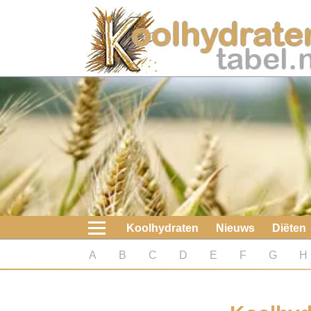
Home
Koolhydraten
Nieuws
Koolhydraatarme diëten
Boeken
Koolhydraten
Nieuws
Diëten
koolhydraatarme diëten
A
B
C
D
E
F
G
H
Diabetes test
Koolhydraten test