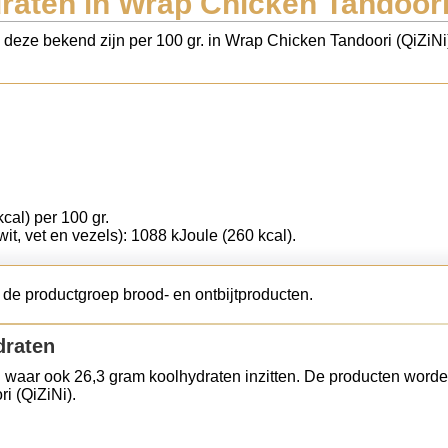
raten in Wrap Chicken Tandoori 
s deze bekend zijn per 100 gr. in Wrap Chicken Tandoori (QiZiN
cal) per 100 gr.
wit, vet en vezels): 1088 kJoule (260 kcal).
 de productgroep brood- en ontbijtproducten.
draten
 waar ook 26,3 gram koolhydraten inzitten. De producten worde
i (QiZiNi).