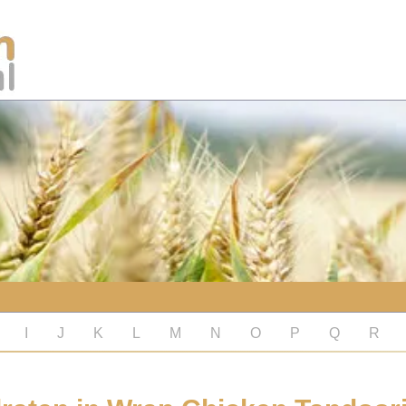
I
J
K
L
M
N
O
P
Q
R