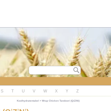
S
T
U
V
W
X
Y
Z
Koolhydratentabel
>
Wrap Chicken Tandoori (QiZiNi)