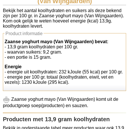
(Van Wijngaarden)
Koolhydraten tellen
Bekijk het aantal koolhydraten en suikers als deze bekend
zijn per 100 gr. in Zaanse yoghurt mayo (Van Wijngaarden).
Kom ook gelijk te weten hoeveel energie (kcal) 13,9g.
Links
koolhydraten levert.
Product informatie
Zaanse yoghurt mayo (Van Wijngaarden) bevat:
- 13,9 gram koolhydraten per 100 gr.
- waarvan suikers: 9,2 gram.
- een portie is 15 gram.
Energie
- energie uit koolhydraten: 232 kJoule (55 kcal) per 100 gr.
- energie per 100 gr. totaal (koolhydraten, eiwit, vet en
vezels): 1230 kJoule (295 kcal).
Zaanse yoghurt mayo (Van Wijngaarden) komt uit de
productgroep soep(producten) en sauzen.
Producten met 13,9 gram koolhydraten
Bekijk in onderstaande tabel meer producten waar ook 13,9